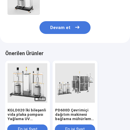
ısı ileten yapıştırıcı yapı
yapıştırıcıları
Devam et
Önerilen Ürünler
KGLD020 İki bileşenli
PD600D Çevrimiçi
vida plaka pompası
dağıtım makinesi
Yağlama UV
bağlama mühürleme
yapıştırıcı
soğutma Elektrikli
yapıştırıcılar
sürücü EDU/ECU
En iyi fiyat
En iyi fiyat