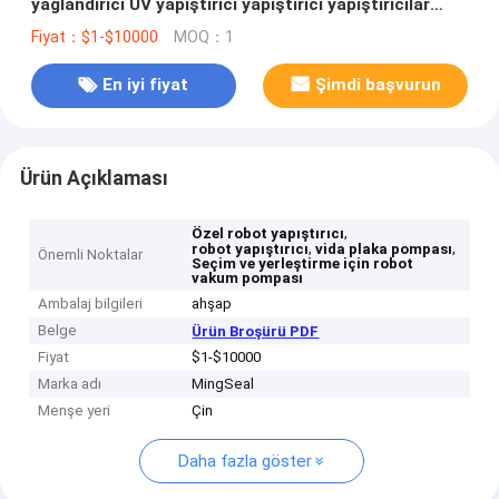
yağlandırıcı UV yapıştırıcı yapıştırıcı yapıştırıcılar
mühürleyici ısı ileten yapıştırıcı yapı yapıştırıcıları
Fiyat：$1-$10000
MOQ：1
En iyi fiyat
Şimdi başvurun
Ürün Açıklaması
,
Özel robot yapıştırıcı
,
,
robot yapıştırıcı
vida plaka pompası
Önemli Noktalar
Seçim ve yerleştirme için robot
vakum pompası
Ambalaj bilgileri
ahşap
Belge
Ürün Broşürü PDF
Fiyat
$1-$10000
Marka adı
MingSeal
Menşe yeri
Çin
Daha fazla göster